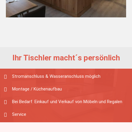
Ihr Tischler macht´s persönlich
Stromanschluss & Wasseranschluss möglich
Montage / Küchenaufbau
Bei Bedarf: Einkauf und Verkauf von Möbeln und Regalen
Service
SEKONT
Impressum
Trockenbau Reingruber
Impressum
Offene